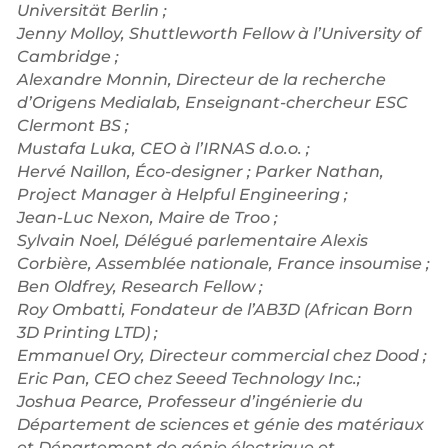
Universität Berlin ;
Jenny Molloy, Shuttleworth Fellow à l’University of
Cambridge ;
Alexandre Monnin, Directeur de la recherche
d’Origens Medialab, Enseignant-chercheur ESC
Clermont BS ;
Mustafa Luka, CEO à l’IRNAS d.o.o. ;
Hervé Naillon, Éco-designer ; Parker Nathan,
Project Manager à Helpful Engineering ;
Jean-Luc Nexon, Maire de Troo ;
Sylvain Noel, Délégué parlementaire Alexis
Corbière, Assemblée nationale, France insoumise ;
Ben Oldfrey, Research Fellow ;
Roy Ombatti, Fondateur de l’AB3D (African Born
3D Printing LTD) ;
Emmanuel Ory, Directeur commercial chez Dood ;
Eric Pan, CEO chez Seeed Technology Inc.;
Joshua Pearce, Professeur d’ingénierie du
Département de sciences et génie des matériaux
et Département de génie électrique et